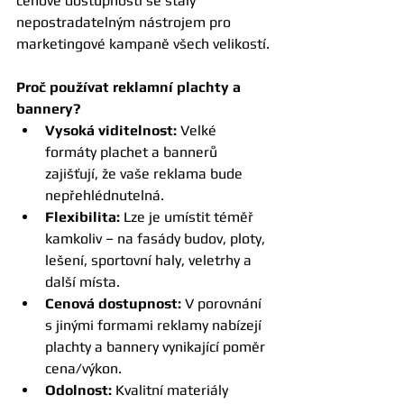
cenové dostupnosti se staly 
nepostradatelným nástrojem pro 
marketingové kampaně všech velikostí.
Proč používat reklamní plachty a 
bannery?
Vysoká viditelnost:
 Velké 
formáty plachet a bannerů 
zajišťují, že vaše reklama bude 
nepřehlédnutelná.
Flexibilita:
 Lze je umístit téměř 
kamkoliv – na fasády budov, ploty, 
lešení, sportovní haly, veletrhy a 
další místa.
Cenová dostupnost:
 V porovnání 
s jinými formami reklamy nabízejí 
plachty a bannery vynikající poměr 
cena/výkon.
Odolnost:
 Kvalitní materiály 