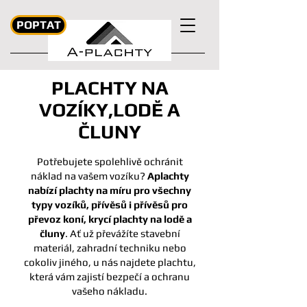
POPTAT
PLACHTY NA
VOZÍKY,LODĚ A
ČLUNY
Potřebujete spolehlivě ochránit
náklad na vašem vozíku?
Aplachty
nabízí plachty na míru pro všechny
typy vozíků, přívěsů i přívěsů pro
převoz koní, krycí plachty na lodě a
čluny
. Ať už převážíte stavební
materiál, zahradní techniku nebo
cokoliv jiného, u nás najdete plachtu,
která vám zajistí bezpečí a ochranu
vašeho nákladu.