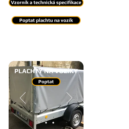
Vzorník a technická specifikace
Poptat plachtu na vozík
PLACHTY NA VOZÍKY
Poptat